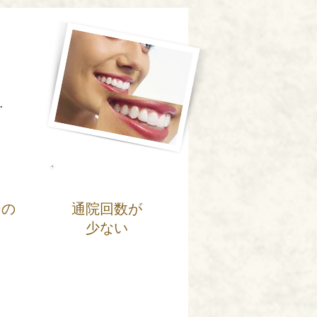
…
ーの
通院回数が
し
​少ない